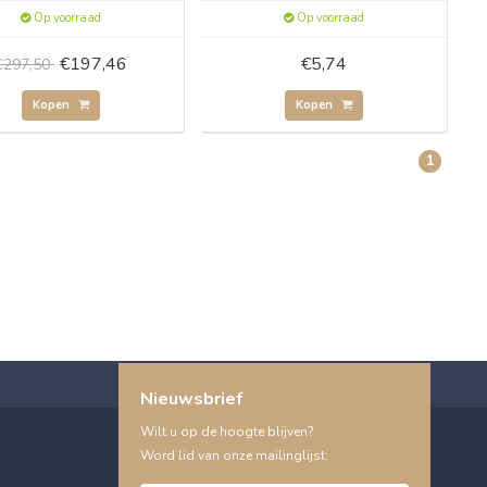
Op voorraad
Op voorraad
€197,46
€5,74
€297,50
Kopen
Kopen
1
Nieuwsbrief
Wilt u op de hoogte blijven?
Word lid van onze mailinglijst: