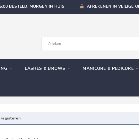
6:00 BESTELD, MORGEN IN HUIS
AFREKENEN IN VEILIGE 
GING
LASHES & BROWS
MANICURE & PEDICURE
e
registeren
.