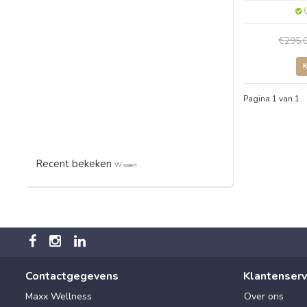
O
€295,
Pagina 1 van 1
Recent bekeken
Wissen
Contactgegevens
Klantenserv
Maxx Wellness
Over ons