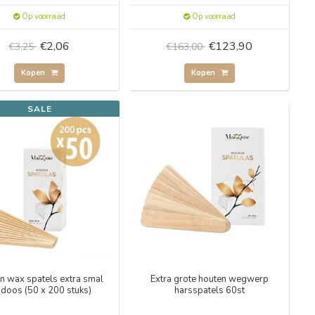
Op voorraad
Op voorraad
€2,06
€123,90
€3,25
€163,00
Kopen
Kopen
SALE
n wax spatels extra smal
Extra grote houten wegwerp
doos (50 x 200 stuks)
harsspatels 60st