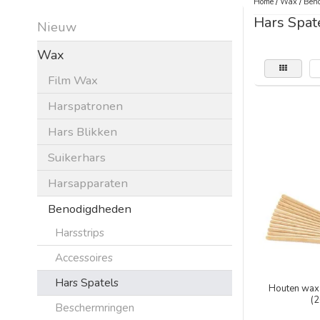
Home
/
Wax
/
Beno
Hars Spat
Nieuw
Wax
Film Wax
Harspatronen
Hars Blikken
Suikerhars
Harsapparaten
Benodigdheden
Harsstrips
Accessoires
Hars Spatels
Houten wax 
(2
Beschermringen