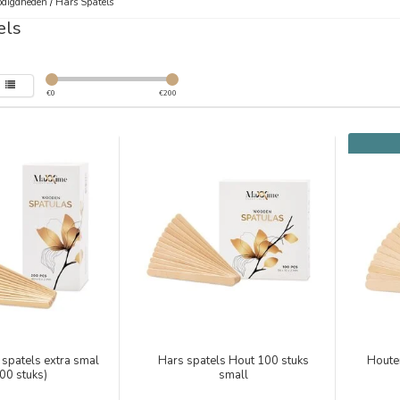
digdheden
/
Hars Spatels
els
€
0
€
200
spatels extra smal
Hars spatels Hout 100 stuks
Houte
00 stuks)
small