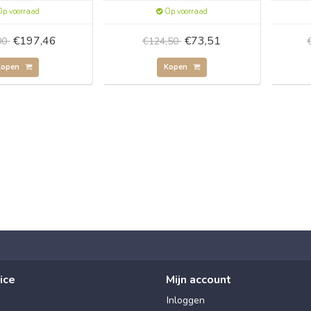
p voorraad
Op voorraad
€197,46
€73,51
00
€124,50
Kopen
Kopen
ice
Mijn account
Inloggen