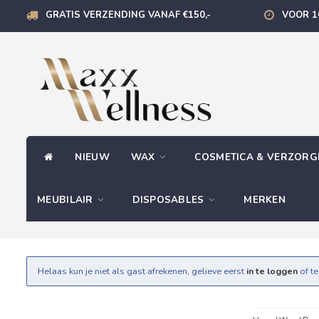
GRATIS VERZENDING VANAF €150,-
VOOR 1
NIEUW
WAX
COSMETICA & VERZOR
MEUBILAIR
DISPOSABLES
MERKEN
Helaas kun je niet als gast afrekenen, gelieve eerst
in te loggen
of t