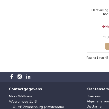
Harsvulling
hone
Nie
€0
Pagina 1 van 45
Contactgegevens
Klantenserv
Maxx Wellness
Over ons
Algemene voo
Weerenweg 11-B
Disclaimer
1161 AE Zwanenburg (Amsterdam)