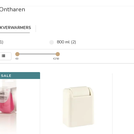
 Ontharen
IKVERWARMERS
1)
800 ml (2)
€
0
€
250
SALE