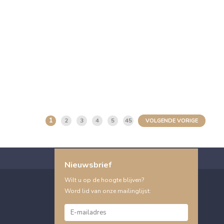
1
2
3
4
5
45
VOLGENDE VORIGE
Nieuwsbrief
Wilt u op de hoogte blijven?
Word lid van onze mailinglijst: