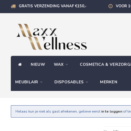
GRATIS VERZENDING VANAF €150,-
VOOR 1
NIEUW
WAX
COSMETICA & VERZOR
MEUBILAIR
DISPOSABLES
MERKEN
Helaas kun je niet als gast afrekenen, gelieve eerst
in te loggen
of t