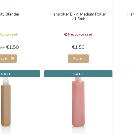
uty Blender
Harsroller Bikini Medium Roller
Har
- 1 Stuk
p voorraad
Niet op voorraad
€1,50
€1,50
,00
Kopen
Kopen
SALE
SALE