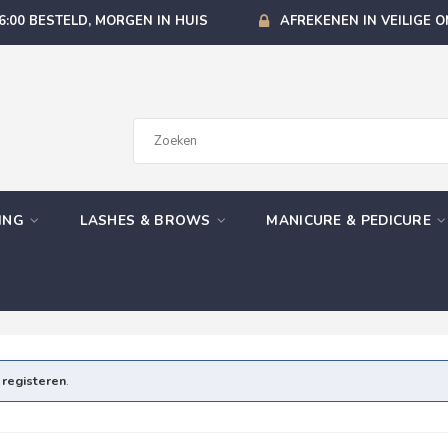
6:00 BESTELD, MORGEN IN HUIS
AFREKENEN IN VEILIGE 
GING
LASHES & BROWS
MANICURE & PEDICURE
e
registeren
.