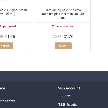
 USA Original small
Harsvulling USA Sensitive
y ( 15 ml )
medium pink met titanium | 30
ml
t op voorraad
Niet op voorraad
€1,65
€1,70
,65
€0,68
Kopen
Kopen
ice
Mijn account
Inloggen
rwaarden
RSS feeds