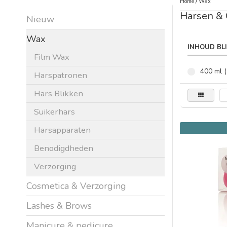
Home
/
Wax
Harsen &
Nieuw
Wax
INHOUD BL
Film Wax
400 ml (
Harspatronen
Hars Blikken
Suikerhars
Harsapparaten
Benodigdheden
Verzorging
Cosmetica & Verzorging
Lashes & Brows
Manicure & pedicure