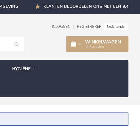
OMGEVING
KLANTEN BEOORDELEN ONS MET EEN 9,4
Nederlands
INLOGGEN
|
REGISTREREN
WINKELWAGEN
0
Producten
HYGIËNE