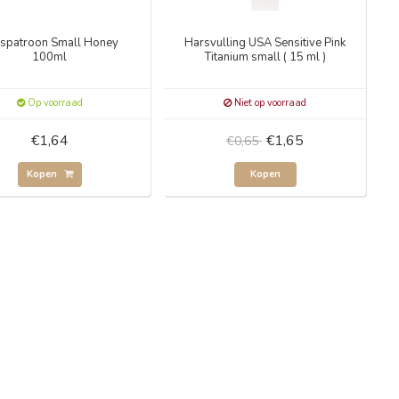
spatroon Small Honey
Harsvulling USA Sensitive Pink
100ml
Titanium small ( 15 ml )
Op voorraad
Niet op voorraad
€1,64
€1,65
€0,65
Kopen
Kopen