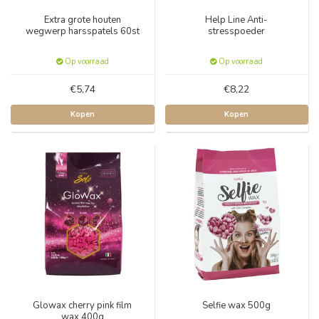
Extra grote houten
Help Line Anti-
wegwerp harsspatels 60st
stresspoeder
Op voorraad
Op voorraad
€5,74
€8,22
Kopen
Kopen
Glowax cherry pink film
Selfie wax 500g
wax 400g