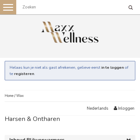
Toggle
navigation
Helaas kun je niet als gast afrekenen, gelieve eerst
in te loggen
of
te
registeren
.
Home
/
Wax
Inloggen
Nederlands
Harsen & Ontharen