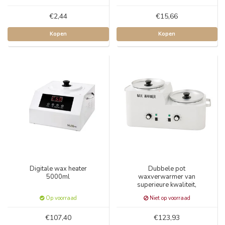
€2,44
€15,66
Kopen
Kopen
Digitale wax heater
Dubbele pot
5000ml
waxverwarmer van
superieure kwaliteit,
2x2500ml
Op voorraad
Niet op voorraad
€107,40
€123,93