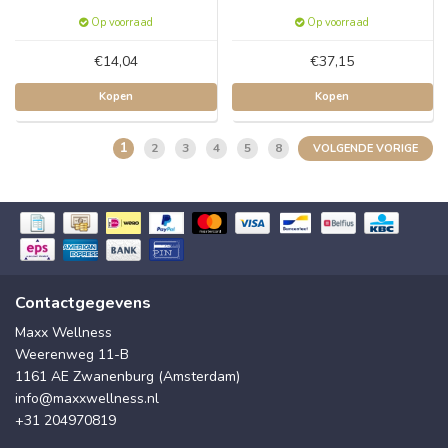
Op voorraad
Op voorraad
€14,04
€37,15
Kopen
Kopen
1
2
3
4
5
8
VOLGENDE VORIGE
Contactgegevens
Maxx Wellness
Weerenweg 11-B
1161 AE Zwanenburg (Amsterdam)
info@maxxwellness.nl
+31 204970819