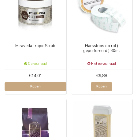
Miraveda Tropic Scrub
Harsstrips op rol (
geperforeerd ) 80mt
Op voorraad
Niet op voorraad
€14,01
€9,88
Kopen
Kopen