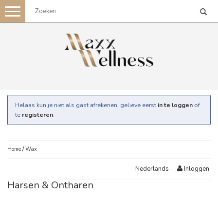
Toggle
navigation
Helaas kun je niet als gast afrekenen, gelieve eerst
in te loggen
of
te
registeren
.
Home
/
Wax
Inloggen
Nederlands
Harsen & Ontharen