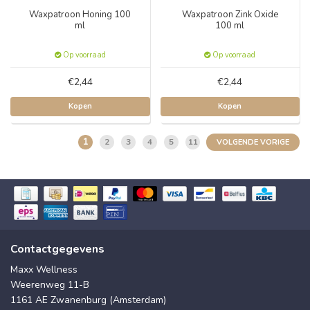
Waxpatroon Honing 100
Waxpatroon Zink Oxide
ml
100 ml
Op voorraad
Op voorraad
€2,44
€2,44
Kopen
Kopen
1
2
3
4
5
11
VOLGENDE VORIGE
Contactgegevens
Maxx Wellness
Weerenweg 11-B
1161 AE Zwanenburg (Amsterdam)