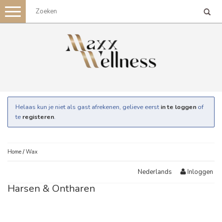
Toggle
navigation
Helaas kun je niet als gast afrekenen, gelieve eerst
in te loggen
of
te
registeren
.
Home
/
Wax
Inloggen
Nederlands
Harsen & Ontharen