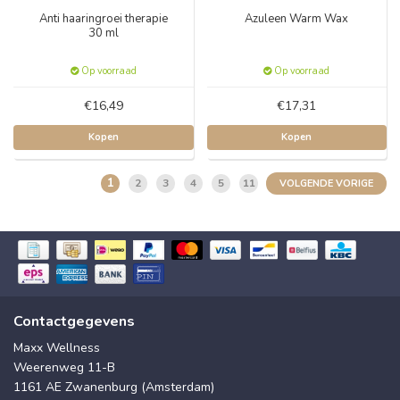
Anti haaringroei therapie
Azuleen Warm Wax
30 ml
Op voorraad
Op voorraad
€16,49
€17,31
Kopen
Kopen
1
2
3
4
5
11
VOLGENDE VORIGE
Contactgegevens
Maxx Wellness
Weerenweg 11-B
1161 AE Zwanenburg (Amsterdam)