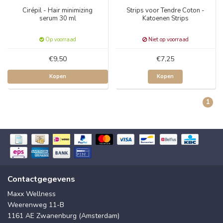
Cirépil - Hair minimizing
Strips voor Tendre Coton -
serum 30 ml
Katoenen Strips
Op voorraad
Niet op voorraad
€9,50
€7,25
Kopen
Kopen
1
Contactgegevens
Maxx Wellness
Weerenweg 11-B
1161 AE Zwanenburg (Amsterdam)