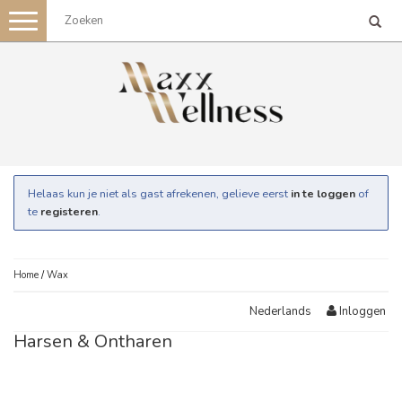
Toggle
navigation
Helaas kun je niet als gast afrekenen, gelieve eerst
in te loggen
of
te
registeren
.
Home
/
Wax
Inloggen
Nederlands
Harsen & Ontharen