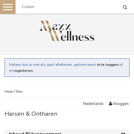
Toggle
navigation
Helaas kun je niet als gast afrekenen, gelieve eerst
in te loggen
of
te
registeren
.
Home
/
Wax
Inloggen
Nederlands
Harsen & Ontharen