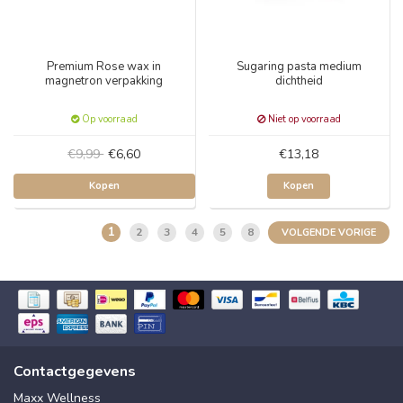
Premium Rose wax in
Sugaring pasta medium
magnetron verpakking
dichtheid
Op voorraad
Niet op voorraad
€9,99
€6,60
€13,18
Kopen
Kopen
1
2
3
4
5
8
VOLGENDE VORIGE
Contactgegevens
Maxx Wellness