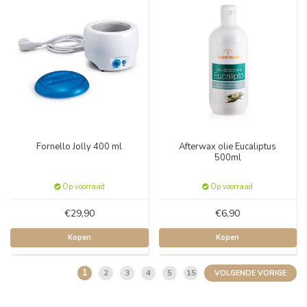
Fornello Jolly 400 ml
Afterwax olie Eucaliptus
500ml
Op voorraad
Op voorraad
€29,90
€6,90
Kopen
Kopen
1
2
3
4
5
15
VOLGENDE VORIGE