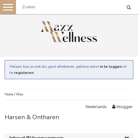
Toggle
navigation
Helaas kun je niet als gast afrekenen, gelieve eerst
in te loggen
of
te
registeren
.
Home
/
Wax
Inloggen
Nederlands
Harsen & Ontharen