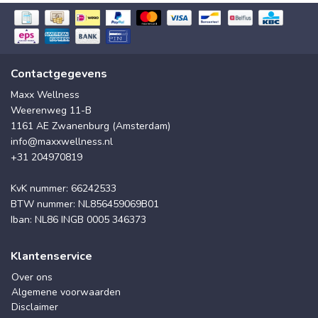
Contactgegevens
Maxx Wellness
Weerenweg 11-B
1161 AE Zwanenburg (Amsterdam)
info@maxxwellness.nl
+31 204970819
KvK nummer: 66242533
BTW nummer: NL856459069B01
Iban: NL86 INGB 0005 346373
Klantenservice
Over ons
Algemene voorwaarden
Disclaimer