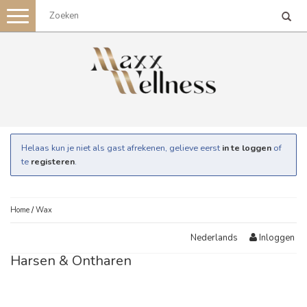
Toggle
navigation
Helaas kun je niet als gast afrekenen, gelieve eerst
in te loggen
of
te
registeren
.
Home
/
Wax
Inloggen
Nederlands
Harsen & Ontharen