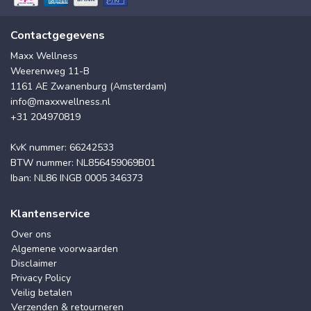
Contactgegevens
Maxx Wellness
Weerenweg 11-B
1161 AE Zwanenburg (Amsterdam)
info@maxxwellness.nl
+31 204970819
KvK nummer: 66242533
BTW nummer: NL856459069B01
Iban: NL86 INGB 0005 346373
Klantenservice
Over ons
Algemene voorwaarden
Disclaimer
Privacy Policy
Veilig betalen
Verzenden & retourneren