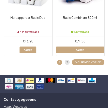
Harsapparaat Basic Duo
Basic Combinato 800ml
Niet op voorraad
Op voorraad
€41,28
€74,30
Kopen
Kopen
1
2
VOLGENDE VORIGE
Contactgegevens
Maxx Wellness