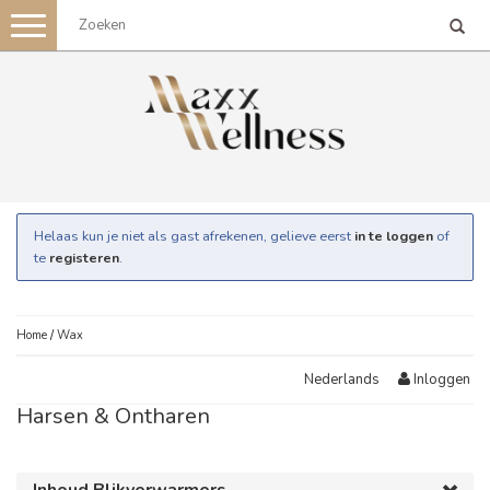
Toggle
navigation
Helaas kun je niet als gast afrekenen, gelieve eerst
in te loggen
of
te
registeren
.
Home
/
Wax
Inloggen
Nederlands
Harsen & Ontharen