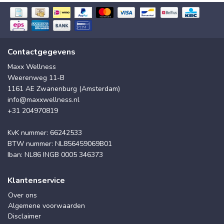
Contactgegevens
Maxx Wellness
Weerenweg 11-B
1161 AE Zwanenburg (Amsterdam)
info@maxxwellness.nl
+31 204970819
KvK nummer: 66242533
BTW nummer: NL856459069B01
Iban: NL86 INGB 0005 346373
Klantenservice
Over ons
Algemene voorwaarden
Disclaimer