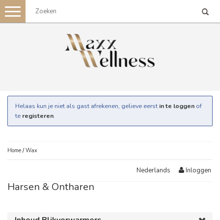
Toggle
navigation
Helaas kun je niet als gast afrekenen, gelieve eerst
in te loggen
of
te
registeren
.
Home
/
Wax
Inloggen
Nederlands
Harsen & Ontharen