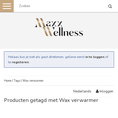
Toggle
navigation
Helaas kun je niet als gast afrekenen, gelieve eerst
in te loggen
of
te
registeren
.
Home
/
Tags
/
Wax verwarmer
Inloggen
Nederlands
Producten getagd met Wax verwarmer