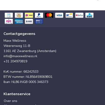
Contactgegevens
Maxx Wellness
Weerenweg 11-B
1161 AE Zwanenburg (Amsterdam)
info@maxxwellness.nl
+31 204970819
KvK nummer: 66242533
BTW nummer: NL856459069B01
Iban: NL86 INGB 0005 346373
Klantenservice
Over ons