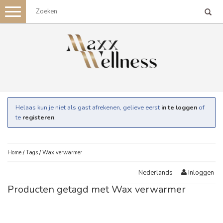
Toggle
navigation
Helaas kun je niet als gast afrekenen, gelieve eerst
in te loggen
of
te
registeren
.
Home
/
Tags
/
Wax verwarmer
Inloggen
Nederlands
Producten getagd met Wax verwarmer