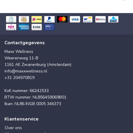
Contactgegevens
Maxx Wellness
Weerenweg 11-B
1161 AE Zwanenburg (Amsterdam)
info@maxxwellness.nl
+31 204970819
KvK nummer: 66242533
BTW nummer: NL856459069B01
Iban: NL86 INGB 0005 346373
Klantenservice
Over ons