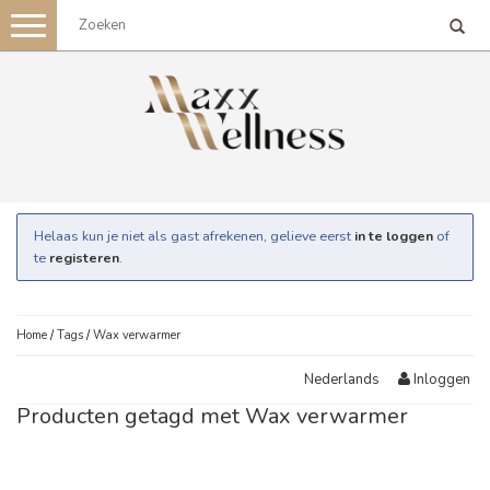
Toggle
navigation
Helaas kun je niet als gast afrekenen, gelieve eerst
in te loggen
of
te
registeren
.
Home
/
Tags
/
Wax verwarmer
Inloggen
Nederlands
Producten getagd met Wax verwarmer