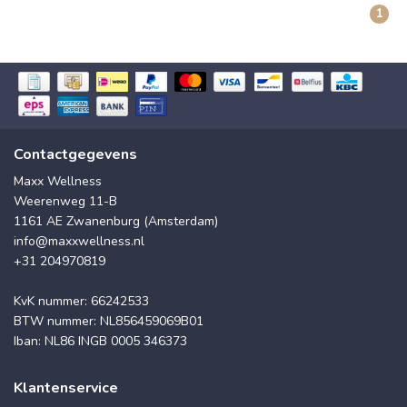
1
Contactgegevens
Maxx Wellness
Weerenweg 11-B
1161 AE Zwanenburg (Amsterdam)
info@maxxwellness.nl
+31 204970819
KvK nummer: 66242533
BTW nummer: NL856459069B01
Iban: NL86 INGB 0005 346373
Klantenservice