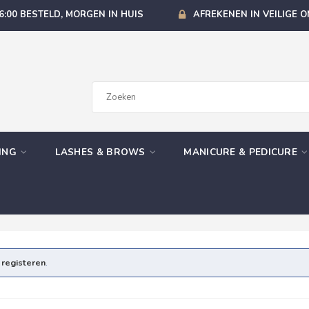
6:00 BESTELD, MORGEN IN HUIS
AFREKENEN IN VEILIGE 
GING
LASHES & BROWS
MANICURE & PEDICURE
e
registeren
.