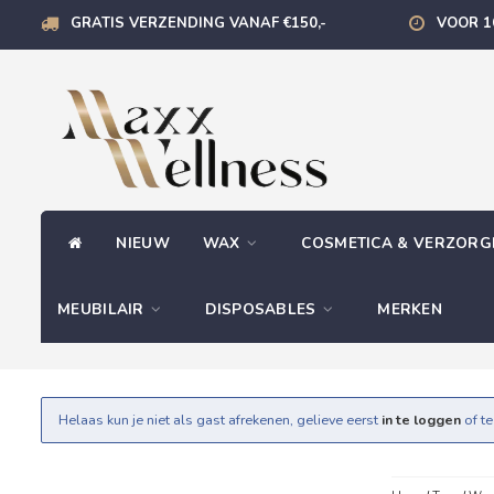
GRATIS VERZENDING VANAF €150,-
VOOR 1
NIEUW
WAX
COSMETICA & VERZOR
MEUBILAIR
DISPOSABLES
MERKEN
Helaas kun je niet als gast afrekenen, gelieve eerst
in te loggen
of t