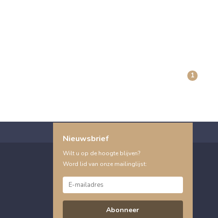
1
Nieuwsbrief
Wilt u op de hoogte blijven?
Word lid van onze mailinglijst:
Abonneer