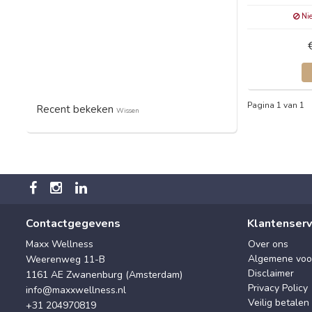
Nie
Pagina 1 van 1
Recent bekeken
Wissen
Contactgegevens
Klantenserv
Maxx Wellness
Over ons
Algemene voo
Weerenweg 11-B
Disclaimer
1161 AE Zwanenburg (Amsterdam)
Privacy Policy
info@maxxwellness.nl
Veilig betalen
+31 204970819