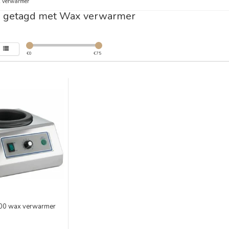
 verwarmer
n getagd met Wax verwarmer
€
0
€
75
000 wax verwarmer