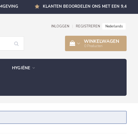
OMGEVING
KLANTEN BEOORDELEN ONS MET EEN 9,4
Nederlands
INLOGGEN
|
REGISTREREN
WINKELWAGEN
0
Producten
HYGIËNE