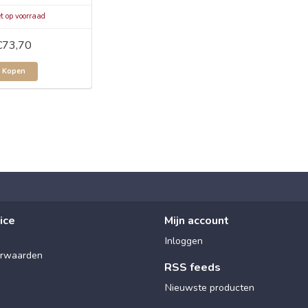
t op voorraad
€73,70
Kopen
ice
Mijn account
Inloggen
rwaarden
RSS feeds
Nieuwste producten