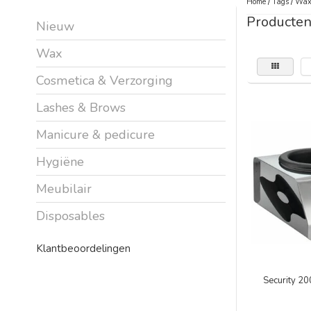
Home
/
Tags
/
Wax
Producte
Nieuw
Wax
Cosmetica & Verzorging
Lashes & Brows
Manicure & pedicure
Hygiëne
Meubilair
Disposables
Klantbeoordelingen
Security 2