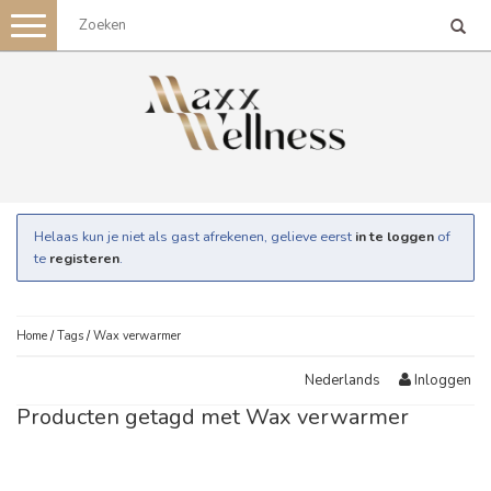
Toggle
navigation
Helaas kun je niet als gast afrekenen, gelieve eerst
in te loggen
of
te
registeren
.
Home
/
Tags
/
Wax verwarmer
Inloggen
Nederlands
Producten getagd met Wax verwarmer