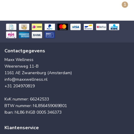
1
Contactgegevens
Maxx Wellness
Weerenweg 11-B
1161 AE Zwanenburg (Amsterdam)
info@maxxwellness.nl
+31 204970819
KvK nummer: 66242533
BTW nummer: NL856459069B01
Iban: NL86 INGB 0005 346373
Klantenservice