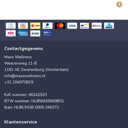
1
Contactgegevens
Maxx Wellness
Weerenweg 11-B
1161 AE Zwanenburg (Amsterdam)
info@maxxwellness.nl
+31 204970819
KvK nummer: 66242533
BTW nummer: NL856459069B01
Iban: NL86 INGB 0005 346373
Klantenservice