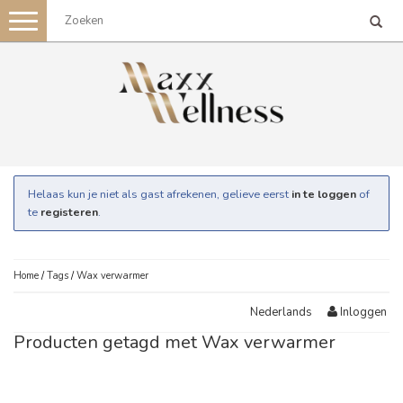
Toggle
navigation
Helaas kun je niet als gast afrekenen, gelieve eerst
in te loggen
of
te
registeren
.
Home
/
Tags
/
Wax verwarmer
Inloggen
Nederlands
Producten getagd met Wax verwarmer