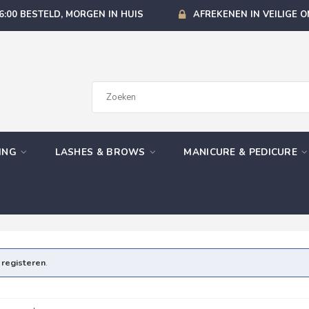
6:00 BESTELD, MORGEN IN HUIS
AFREKENEN IN VEILIGE 
GING
LASHES & BROWS
MANICURE & PEDICURE
e
registeren
.