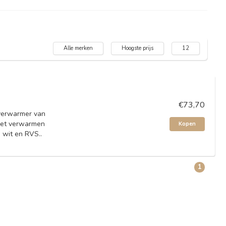
Alle merken
Hoogste prijs
12
€73,70
xverwarmer van
 het verwarmen
Kopen
 wit en RVS..
1