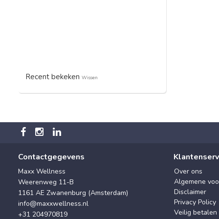
Recent bekeken
Wissen
Contactgegevens
Klantenserv
Maxx Wellness
Over ons
Algemene voo
Weerenweg 11-B
Disclaimer
1161 AE Zwanenburg (Amsterdam)
Privacy Policy
info@maxxwellness.nl
Veilig betalen
+31 204970819