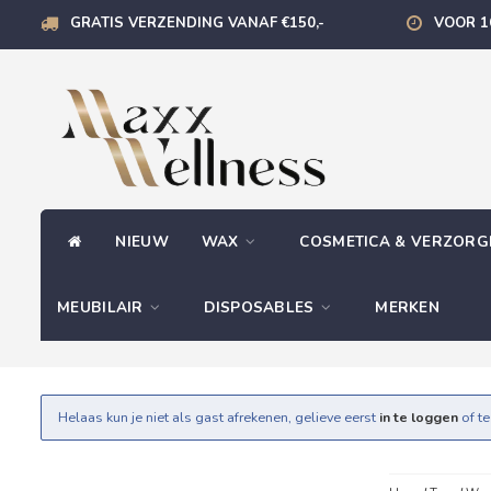
GRATIS VERZENDING VANAF €150,-
VOOR 1
NIEUW
WAX
COSMETICA & VERZOR
MEUBILAIR
DISPOSABLES
MERKEN
Helaas kun je niet als gast afrekenen, gelieve eerst
in te loggen
of t