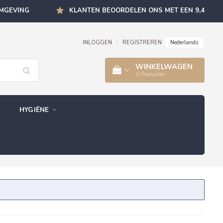
OMGEVING
KLANTEN BEOORDELEN ONS MET EEN 9,4
Nederlands
INLOGGEN
|
REGISTREREN
WINKELWAGEN
0
Producten
HYGIËNE