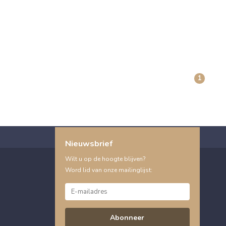
1
Nieuwsbrief
Wilt u op de hoogte blijven?
Word lid van onze mailinglijst:
Abonneer