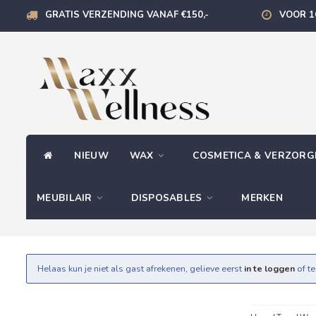
GRATIS VERZENDING VANAF €150,-
VOOR 1
NIEUW
WAX
COSMETICA & VERZOR
MEUBILAIR
DISPOSABLES
MERKEN
Helaas kun je niet als gast afrekenen, gelieve eerst
in te loggen
of t