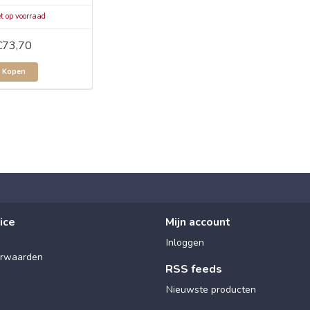
t op voorraad
€73,70
Kopen
ice
Mijn account
Inloggen
rwaarden
RSS feeds
Nieuwste producten