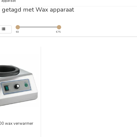
 apparaat
 getagd met Wax apparaat
€
0
€
75
000 wax verwarmer