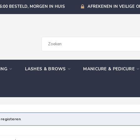
6:00 BESTELD, MORGEN IN HUIS
AFREKENEN IN VEILIGE 
GING
LASHES & BROWS
MANICURE & PEDICURE
e
registeren
.