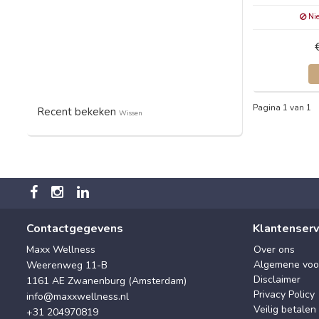
Nie
Pagina 1 van 1
Recent bekeken
Wissen
Contactgegevens
Klantenserv
Maxx Wellness
Over ons
Algemene voo
Weerenweg 11-B
Disclaimer
1161 AE Zwanenburg (Amsterdam)
Privacy Policy
info@maxxwellness.nl
Veilig betalen
+31 204970819