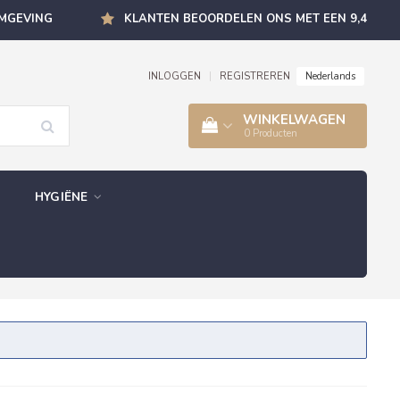
OMGEVING
KLANTEN BEOORDELEN ONS MET EEN 9,4
Nederlands
INLOGGEN
|
REGISTREREN
WINKELWAGEN
0
Producten
HYGIËNE