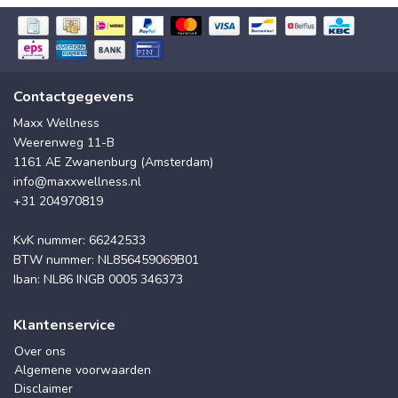
Contactgegevens
Maxx Wellness
Weerenweg 11-B
1161 AE Zwanenburg (Amsterdam)
info@maxxwellness.nl
+31 204970819
KvK nummer: 66242533
BTW nummer: NL856459069B01
Iban: NL86 INGB 0005 346373
Klantenservice
Over ons
Algemene voorwaarden
Disclaimer