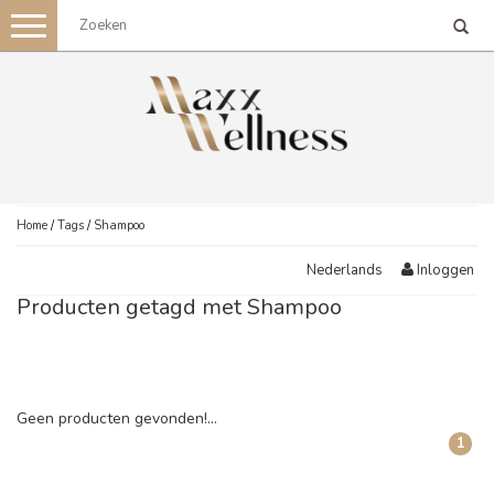
Toggle
navigation
Home
/
Tags
/
Shampoo
Inloggen
Nederlands
Producten getagd met Shampoo
Geen producten gevonden!...
1