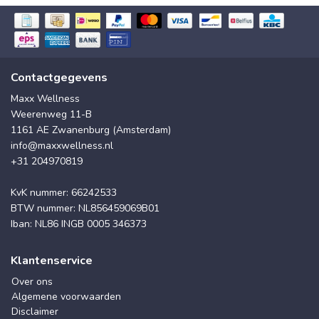
Contactgegevens
Maxx Wellness
Weerenweg 11-B
1161 AE Zwanenburg (Amsterdam)
info@maxxwellness.nl
+31 204970819
KvK nummer: 66242533
BTW nummer: NL856459069B01
Iban: NL86 INGB 0005 346373
Klantenservice
Over ons
Algemene voorwaarden
Disclaimer