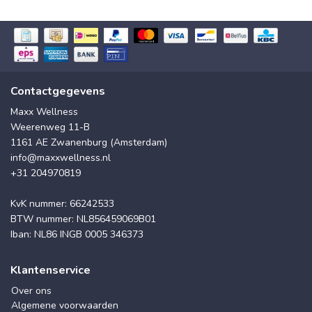
Contactgegevens
Maxx Wellness
Weerenweg 11-B
1161 AE Zwanenburg (Amsterdam)
info@maxxwellness.nl
+31 204970819
KvK nummer: 66242533
BTW nummer: NL856459069B01
Iban: NL86 INGB 0005 346373
Klantenservice
Over ons
Algemene voorwaarden