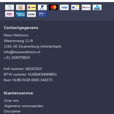
Contactgegevens
Maxx Wellness
Weerenweg 11-B
1161 AE Zwanenburg (Amsterdam)
info@maxxwellness.nl
+31 204970819
KvK nummer: 66242533
BTW nummer: NL856459069B01
Iban: NL86 INGB 0005 346373
Klantenservice
Over ons
Algemene voorwaarden
Disclaimer