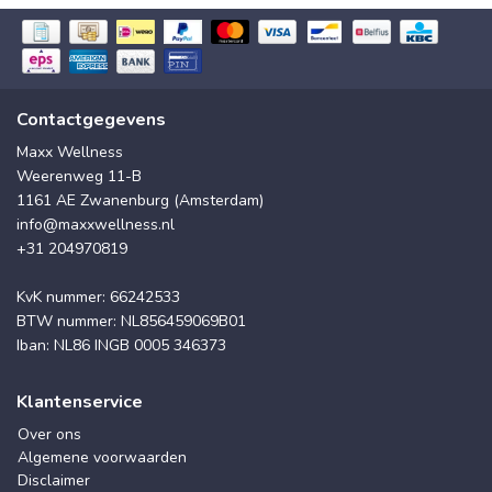
Contactgegevens
Maxx Wellness
Weerenweg 11-B
1161 AE Zwanenburg (Amsterdam)
info@maxxwellness.nl
+31 204970819
KvK nummer: 66242533
BTW nummer: NL856459069B01
Iban: NL86 INGB 0005 346373
Klantenservice
Over ons
Algemene voorwaarden
Disclaimer