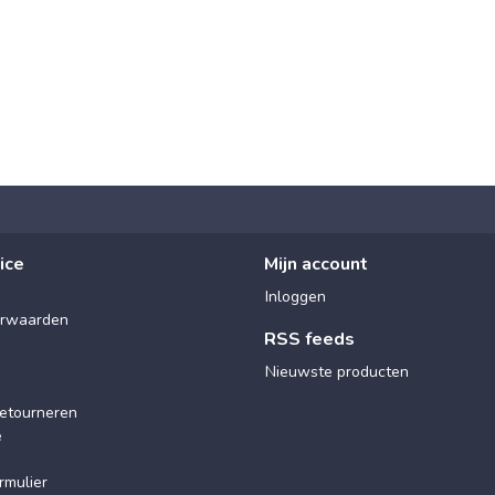
ice
Mijn account
Inloggen
rwaarden
RSS feeds
Nieuwste producten
etourneren
e
rmulier