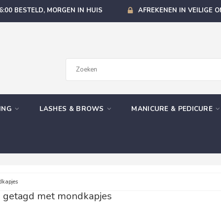
6:00 BESTELD, MORGEN IN HUIS
AFREKENEN IN VEILIGE 
GING
LASHES & BROWS
MANICURE & PEDICURE
dkapjes
 getagd met mondkapjes