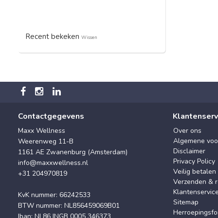
Recent bekeken
Wissen
Contactgegevens
Klantenserv
Maxx Wellness
Over ons
Algemene voo
Weerenweg 11-B
Disclaimer
1161 AE Zwanenburg (Amsterdam)
Privacy Policy
info@maxxwellness.nl
Veilig betalen
+31 204970819
Verzenden & r
Klantenservic
KvK nummer: 66242533
Sitemap
BTW nummer: NL856459069B01
Herroepingsfo
Iban: NL86 INGB 0005 346373