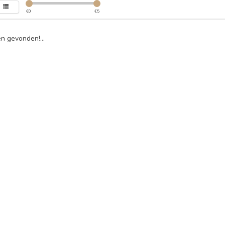
€
0
€
5
n gevonden!...