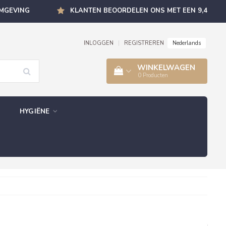
OMGEVING
KLANTEN BEOORDELEN ONS MET EEN 9,4
Nederlands
INLOGGEN
|
REGISTREREN
WINKELWAGEN
0
Producten
HYGIËNE