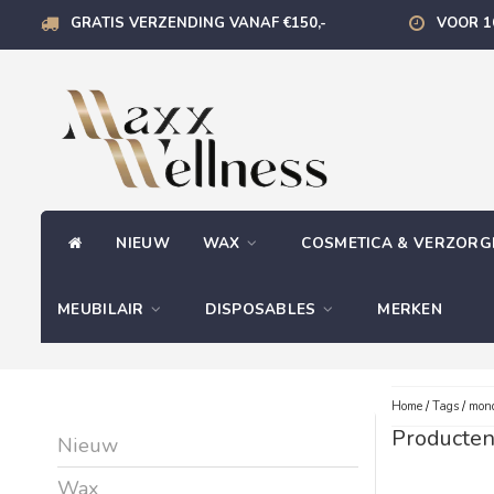
GRATIS VERZENDING VANAF €150,-
VOOR 1
NIEUW
WAX
COSMETICA & VERZOR
MEUBILAIR
DISPOSABLES
MERKEN
Home
/
Tags
/
mon
Producten
Nieuw
Wax