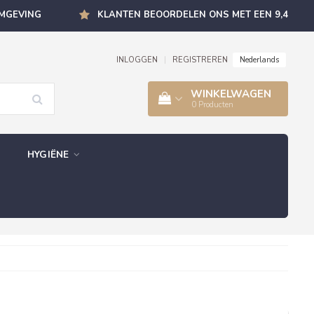
OMGEVING
KLANTEN BEOORDELEN ONS MET EEN 9,4
Nederlands
INLOGGEN
|
REGISTREREN
WINKELWAGEN
0
Producten
HYGIËNE