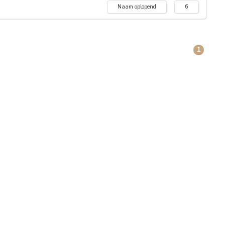
Naam oplopend
6
1