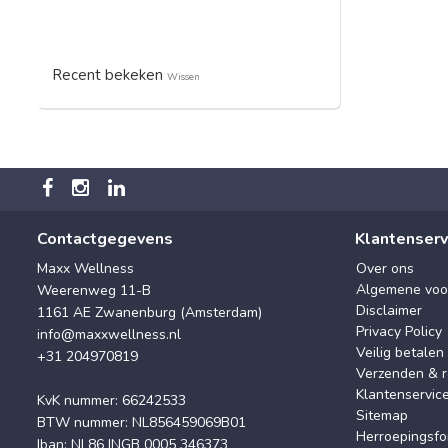
Recent bekeken
Wissen
Contactgegevens
Klantenserv
Maxx Wellness
Over ons
Algemene voo
Weerenweg 11-B
Disclaimer
1161 AE Zwanenburg (Amsterdam)
Privacy Policy
info@maxxwellness.nl
Veilig betalen
+31 204970819
Verzenden & r
Klantenservic
KvK nummer: 66242533
Sitemap
BTW nummer: NL856459069B01
Herroepingsfo
Iban: NL86 INGB 0005 346373