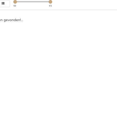
€
0
€
5
n gevonden!...