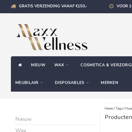
GRATIS VERZENDING VANAF €150,-
VOOR 1
NIEUW
WAX
COSMETICA & VERZOR
MEUBILAIR
DISPOSABLES
MERKEN
Home
/
Tags
/
Haar
Producten
Nieuw
Wax