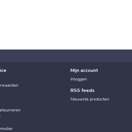
ice
Mijn account
Inloggen
rwaarden
RSS feeds
Nieuwste producten
etourneren
e
rmulier