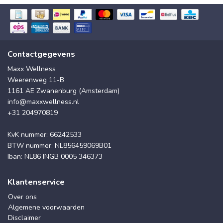
Contactgegevens
Maxx Wellness
Weerenweg 11-B
1161 AE Zwanenburg (Amsterdam)
info@maxxwellness.nl
+31 204970819
KvK nummer: 66242533
BTW nummer: NL856459069B01
Iban: NL86 INGB 0005 346373
Klantenservice
Over ons
Algemene voorwaarden
Disclaimer