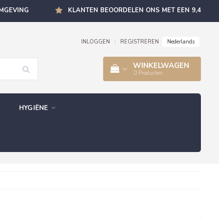
OMGEVING
KLANTEN BEOORDELEN ONS MET EEN 9,4
Nederlands
INLOGGEN
|
REGISTREREN
WINKELWAGEN
0
Producten
HYGIËNE