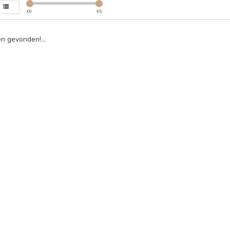
€
0
€
5
n gevonden!...