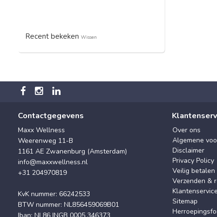
Recent bekeken
Wissen
Contactgegevens
Klantenserv
Maxx Wellness
Over ons
Algemene voo
Weerenweg 11-B
Disclaimer
1161 AE Zwanenburg (Amsterdam)
Privacy Policy
info@maxxwellness.nl
Veilig betalen
+31 204970819
Verzenden & r
Klantenservic
KvK nummer: 66242533
Sitemap
BTW nummer: NL856459069B01
Herroepingsfo
Iban: NL86 INGB 0005 346373