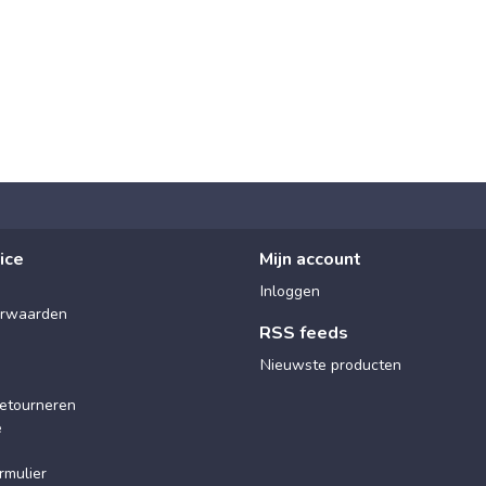
ice
Mijn account
Inloggen
rwaarden
RSS feeds
Nieuwste producten
etourneren
e
rmulier