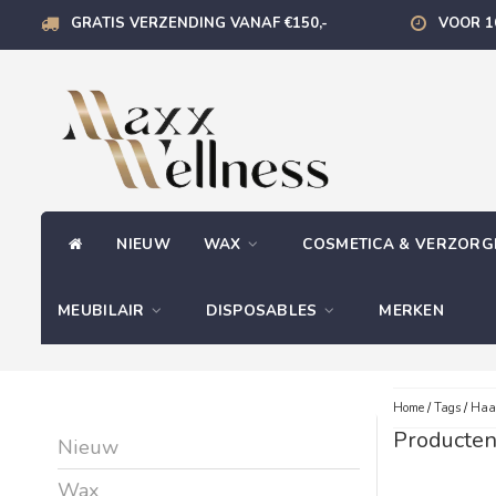
GRATIS VERZENDING VANAF €150,-
VOOR 1
NIEUW
WAX
COSMETICA & VERZOR
MEUBILAIR
DISPOSABLES
MERKEN
Home
/
Tags
/
Haar
Producten
Nieuw
Wax