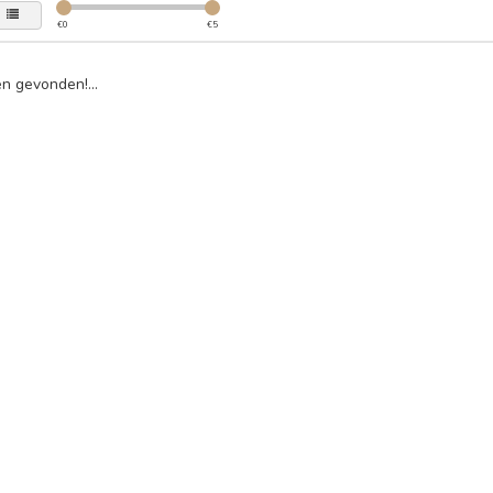
€
0
€
5
n gevonden!...