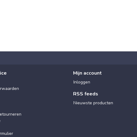
ice
Mijn account
Inloggen
rwaarden
RSS feeds
Nieuwste producten
etourneren
e
rmulier