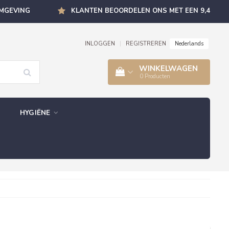
OMGEVING
KLANTEN BEOORDELEN ONS MET EEN 9,4
Nederlands
INLOGGEN
|
REGISTREREN
WINKELWAGEN
0
Producten
HYGIËNE