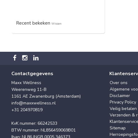
Recent bekeken
Wissen
Contactgegevens
Klantenserv
Maxx Wellness
Over ons
Algemene voo
Weerenweg 11-B
Disclaimer
1161 AE Zwanenburg (Amsterdam)
Privacy Policy
info@maxxwellness.nl
Veilig betalen
+31 204970819
Verzenden & r
Klantenservic
KvK nummer: 66242533
Sitemap
BTW nummer: NL856459069B01
Herroepingsfo
Iban: NL86 INGB 0005 346373