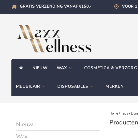
GRATIS VERZENDING VANAF €150,-
VOOR 1
NIEUW
WAX
COSMETICA & VERZOR
MEUBILAIR
DISPOSABLES
MERKEN
Home
/
Tags
/
Dun
Producten
Nieuw
Wax