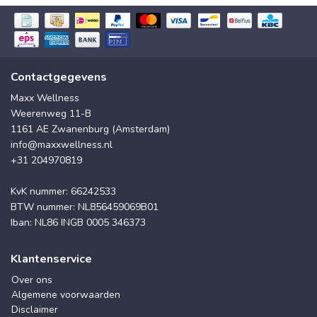
Contactgegevens
Maxx Wellness
Weerenweg 11-B
1161 AE Zwanenburg (Amsterdam)
info@maxxwellness.nl
+31 204970819
KvK nummer: 66242533
BTW nummer: NL856459069B01
Iban: NL86 INGB 0005 346373
Klantenservice
Over ons
Algemene voorwaarden
Disclaimer