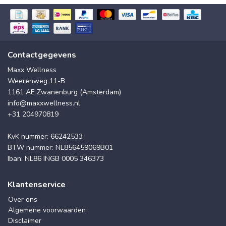
Contactgegevens
Maxx Wellness
Weerenweg 11-B
1161 AE Zwanenburg (Amsterdam)
info@maxxwellness.nl
+31 204970819
KvK nummer: 66242533
BTW nummer: NL856459069B01
Iban: NL86 INGB 0005 346373
Klantenservice
Over ons
Algemene voorwaarden
Disclaimer