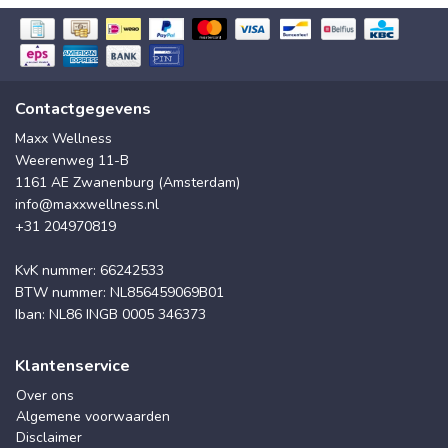
Contactgegevens
Maxx Wellness
Weerenweg 11-B
1161 AE Zwanenburg (Amsterdam)
info@maxxwellness.nl
+31 204970819
KvK nummer: 66242533
BTW nummer: NL856459069B01
Iban: NL86 INGB 0005 346373
Klantenservice
Over ons
Algemene voorwaarden
Disclaimer