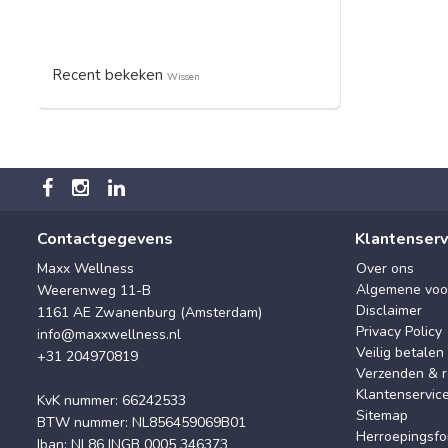
Recent bekeken
Wissen
Contactgegevens
Klantenserv
Maxx Wellness
Over ons
Algemene voo
Weerenweg 11-B
Disclaimer
1161 AE Zwanenburg (Amsterdam)
Privacy Policy
info@maxxwellness.nl
Veilig betalen
+31 204970819
Verzenden & r
Klantenservic
KvK nummer: 66242533
Sitemap
BTW nummer: NL856459069B01
Herroepingsfo
Iban: NL86 INGB 0005 346373