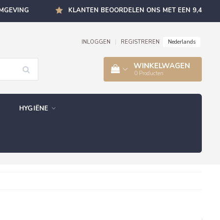
OMGEVING
KLANTEN BEOORDELEN ONS MET EEN 9,4
Nederlands
INLOGGEN
|
REGISTREREN
WINKELWAGEN
0
Producten
HYGIËNE