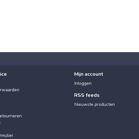
ice
Mijn account
Inloggen
rwaarden
RSS feeds
Nieuwste producten
etourneren
e
rmulier