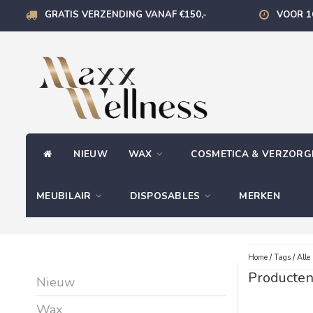
GRATIS VERZENDING VANAF €150,-
VOOR 1
NIEUW
WAX
COSMETICA & VERZOR
MEUBILAIR
DISPOSABLES
MERKEN
Home
/
Tags
/
Alle
Producten
Nieuw
Wax