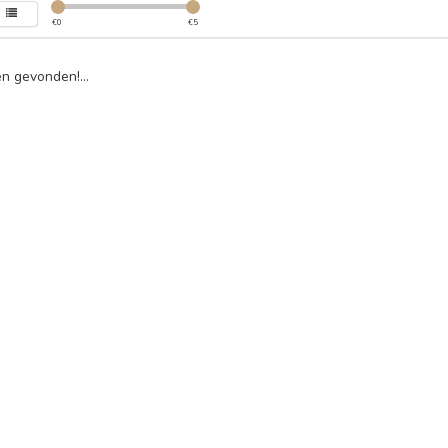
€
0
€
5
n gevonden!...