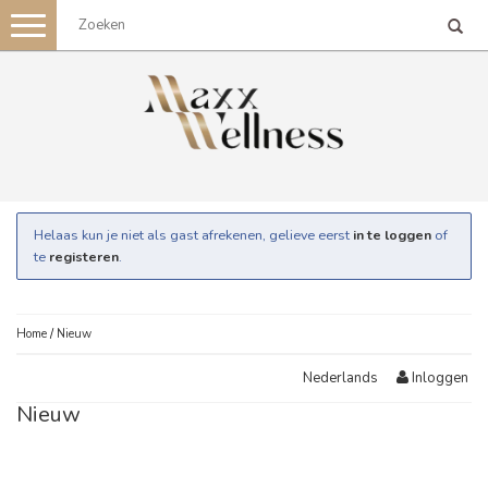
Toggle
navigation
Helaas kun je niet als gast afrekenen, gelieve eerst
in te loggen
of
te
registeren
.
Home
/
Nieuw
Inloggen
Nederlands
Nieuw