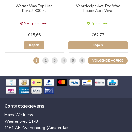
Warme Wax Top Line
Voordeelpakket: Pre Wax
Koraal 800ml
Lotion Aloë Vera
Niet op voorraad
Op voorraad
€15,66
€62,77
Kopen
Kopen
1
2
3
4
5
8
VOLGENDE VORIGE
Contactgegevens
Maxx Wellness
Weerenweg 11-B
1161 AE Zwanenburg (Amsterdam)