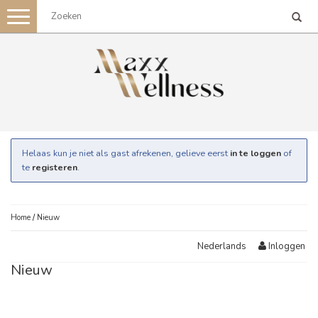
Toggle
navigation
Helaas kun je niet als gast afrekenen, gelieve eerst
in te loggen
of
te
registeren
.
Home
/
Nieuw
Inloggen
Nederlands
Nieuw