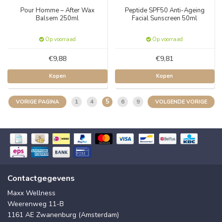
Pour Homme – After Wax
Peptide SPF50 Anti-Ageing
Balsem 250ml
Facial Sunscreen 50ml
Op voorraad
Op voorraad
€9,88
€9,81
Kopen
Kopen
5
1
4
6
9
VORIGE PAGINA
VOLGENDE VORIGE
Contactgegevens
Maxx Wellness
Weerenweg 11-B
1161 AE Zwanenburg (Amsterdam)