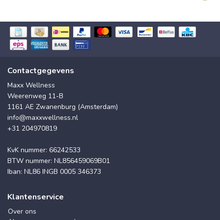
Contactgegevens
Maxx Wellness
Weerenweg 11-B
1161 AE Zwanenburg (Amsterdam)
info@maxxwellness.nl
+31 204970819
KvK nummer: 66242533
BTW nummer: NL856459069B01
Iban: NL86 INGB 0005 346373
Klantenservice
Over ons