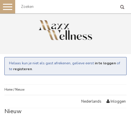
Toggle
navigation
Helaas kun je niet als gast afrekenen, gelieve eerst
in te loggen
of
te
registeren
.
Home
/
Nieuw
Inloggen
Nederlands
Nieuw