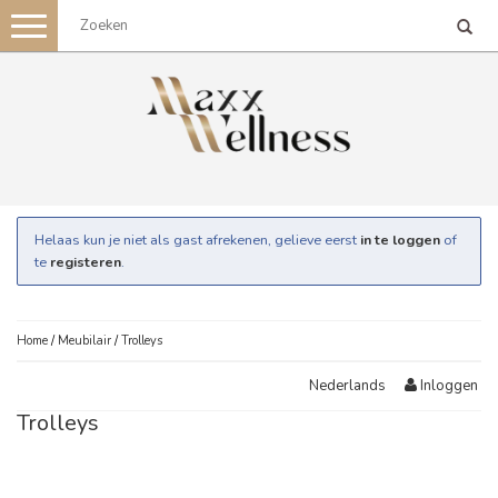
Toggle
navigation
Helaas kun je niet als gast afrekenen, gelieve eerst
in te loggen
of
te
registeren
.
Home
/
Meubilair
/
Trolleys
Inloggen
Nederlands
Trolleys