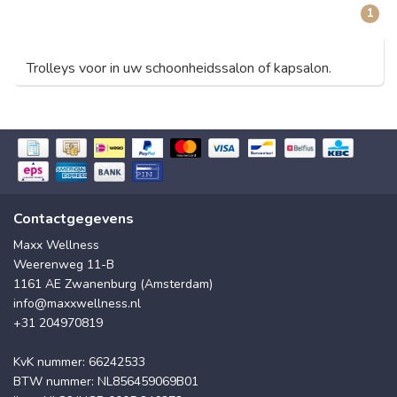
1
Trolleys voor in uw schoonheidssalon of kapsalon.
Contactgegevens
Maxx Wellness
Weerenweg 11-B
1161 AE Zwanenburg (Amsterdam)
info@maxxwellness.nl
+31 204970819
KvK nummer: 66242533
BTW nummer: NL856459069B01