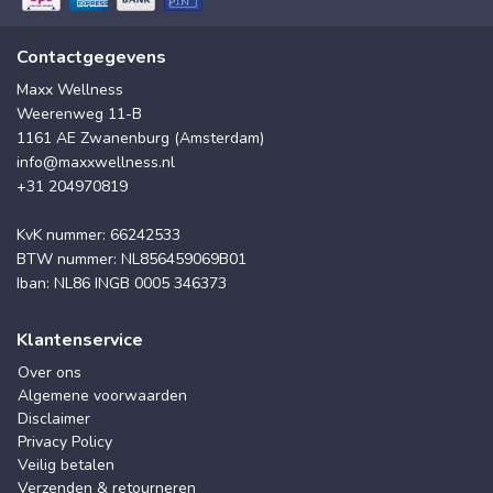
Contactgegevens
Maxx Wellness
Weerenweg 11-B
1161 AE Zwanenburg (Amsterdam)
info@maxxwellness.nl
+31 204970819
KvK nummer: 66242533
BTW nummer: NL856459069B01
Iban: NL86 INGB 0005 346373
Klantenservice
Over ons
Algemene voorwaarden
Disclaimer
Privacy Policy
Veilig betalen
Verzenden & retourneren