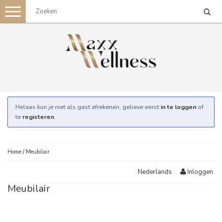
Toggle
navigation
Helaas kun je niet als gast afrekenen, gelieve eerst
in te loggen
of
te
registeren
.
Home
/
Meubilair
Inloggen
Nederlands
Meubilair