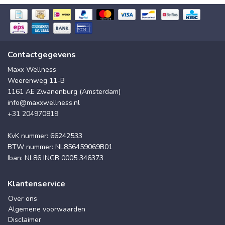
Contactgegevens
Maxx Wellness
Weerenweg 11-B
1161 AE Zwanenburg (Amsterdam)
info@maxxwellness.nl
+31 204970819
KvK nummer: 66242533
BTW nummer: NL856459069B01
Iban: NL86 INGB 0005 346373
Klantenservice
Over ons
Algemene voorwaarden
Disclaimer