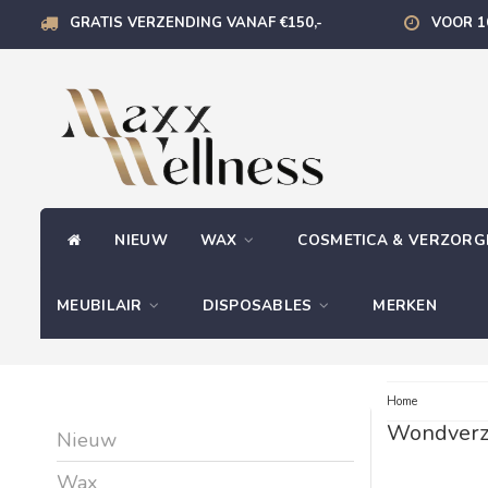
GRATIS VERZENDING VANAF €150,-
VOOR 1
NIEUW
WAX
COSMETICA & VERZOR
MEUBILAIR
DISPOSABLES
MERKEN
Home
Wondverz
Nieuw
Wax