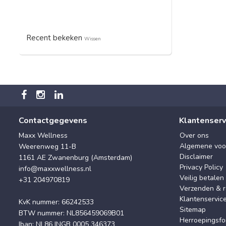
Recent bekeken
Wissen
Contactgegevens
Klantenserv
Maxx Wellness
Over ons
Algemene voo
Weerenweg 11-B
Disclaimer
1161 AE Zwanenburg (Amsterdam)
Privacy Policy
info@maxxwellness.nl
Veilig betalen
+31 204970819
Verzenden & r
Klantenservic
KvK nummer: 66242533
Sitemap
BTW nummer: NL856459069B01
Herroepingsfo
Iban: NL86 INGB 0005 346373