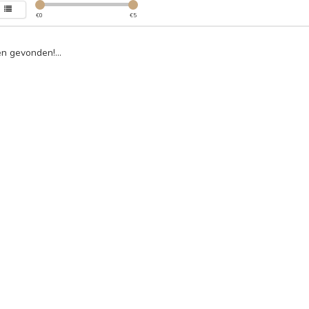
€
0
€
5
n gevonden!...