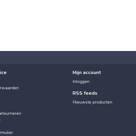
ice
Mijn account
Inloggen
rwaarden
RSS feeds
Nieuwste producten
etourneren
e
rmulier