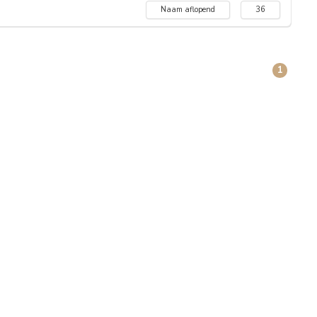
Naam aflopend
36
1