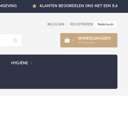
OMGEVING
KLANTEN BEOORDELEN ONS MET EEN 9,4
Nederlands
INLOGGEN
|
REGISTREREN
WINKELWAGEN
0
Producten
HYGIËNE