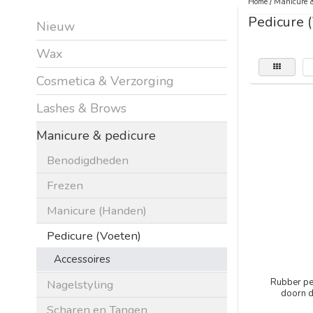
Home
/
Manicure &
Pedicure 
Nieuw
Wax
Cosmetica & Verzorging
Lashes & Brows
Manicure & pedicure
Benodigdheden
Frezen
Manicure (Handen)
Pedicure (Voeten)
Accessoires
Rubber ped
Nagelstyling
doorn 
Scharen en Tangen