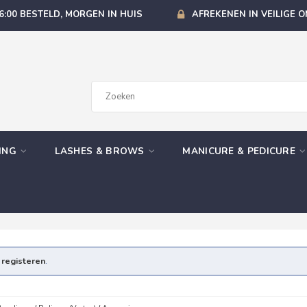
6:00 BESTELD, MORGEN IN HUIS
AFREKENEN IN VEILIGE 
GING
LASHES & BROWS
MANICURE & PEDICURE
e
registeren
.