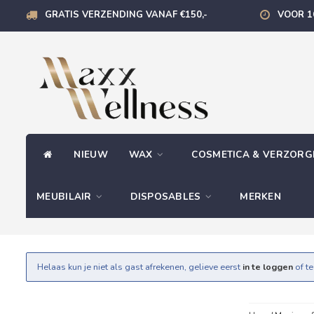
GRATIS VERZENDING VANAF €150,-
VOOR 1
NIEUW
WAX
COSMETICA & VERZOR
MEUBILAIR
DISPOSABLES
MERKEN
Helaas kun je niet als gast afrekenen, gelieve eerst
in te loggen
of t