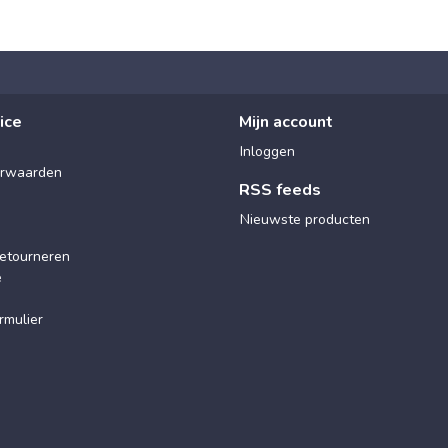
ice
Mijn account
Inloggen
rwaarden
RSS feeds
Nieuwste producten
etourneren
e
rmulier