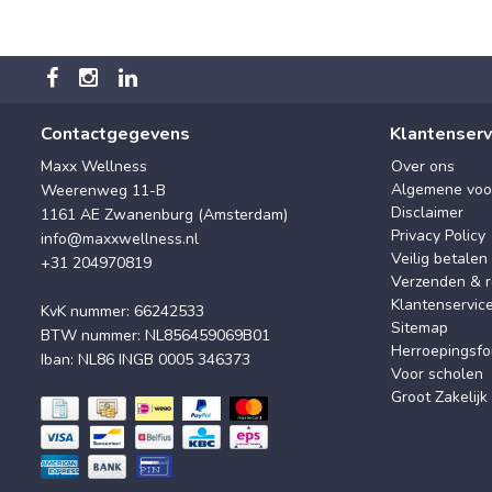
Contactgegevens
Klantenserv
Maxx Wellness
Over ons
Algemene voo
Weerenweg 11-B
Disclaimer
1161 AE Zwanenburg (Amsterdam)
Privacy Policy
info@maxxwellness.nl
Veilig betalen
+31 204970819
Verzenden & r
Klantenservic
KvK nummer: 66242533
Sitemap
BTW nummer: NL856459069B01
Herroepingsfo
Iban: NL86 INGB 0005 346373
Voor scholen
Groot Zakelijk