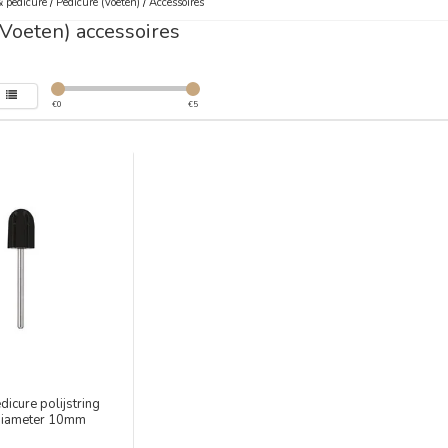
 pedicure
/
Pedicure (Voeten)
/
Accessoires
(Voeten) accessoires
€
0
€
5
icure polijstring
diameter 10mm