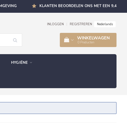
OMGEVING
KLANTEN BEOORDELEN ONS MET EEN 9,4
Nederlands
INLOGGEN
|
REGISTREREN
WINKELWAGEN
0
Producten
HYGIËNE