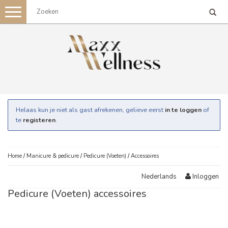
Toggle
navigation
Helaas kun je niet als gast afrekenen, gelieve eerst
in te loggen
of
te
registeren
.
Home
/
Manicure & pedicure
/
Pedicure (Voeten)
/
Accessoires
Inloggen
Nederlands
Pedicure (Voeten) accessoires