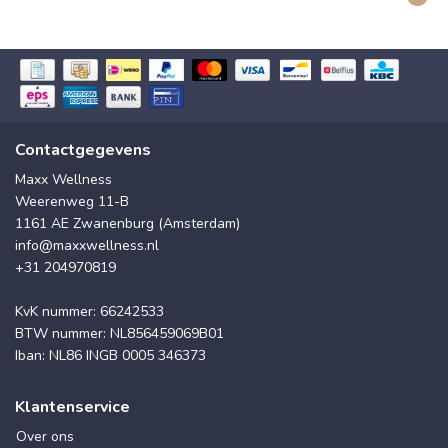
Contactgegevens
Maxx Wellness
Weerenweg 11-B
1161 AE Zwanenburg (Amsterdam)
info@maxxwellness.nl
+31 204970819
KvK nummer: 66242533
BTW nummer: NL856459069B01
Iban: NL86 INGB 0005 346373
Klantenservice
Over ons