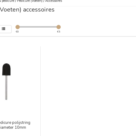
 pedicure
/
Pedicure (Voeten)
/
Accessoires
(Voeten) accessoires
€
0
€
5
icure polijstring
diameter 10mm