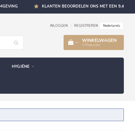
OMGEVING
KLANTEN BEOORDELEN ONS MET EEN 9,4
Nederlands
INLOGGEN
|
REGISTREREN
WINKELWAGEN
0
Producten
HYGIËNE