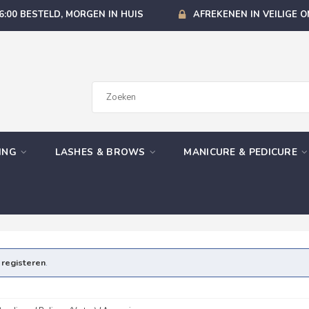
6:00 BESTELD, MORGEN IN HUIS
AFREKENEN IN VEILIGE 
GING
LASHES & BROWS
MANICURE & PEDICURE
e
registeren
.