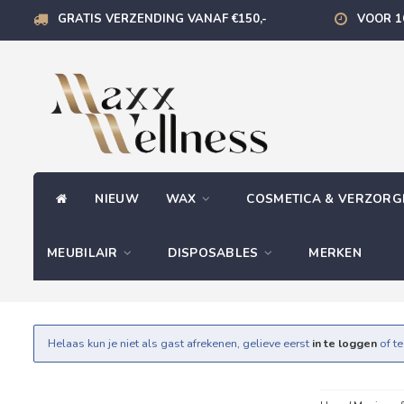
GRATIS VERZENDING VANAF €150,-
VOOR 1
NIEUW
WAX
COSMETICA & VERZOR
MEUBILAIR
DISPOSABLES
MERKEN
Helaas kun je niet als gast afrekenen, gelieve eerst
in te loggen
of t