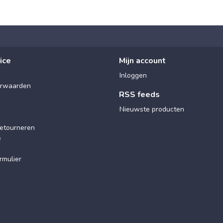
ice
Mijn account
Inloggen
rwaarden
RSS feeds
Nieuwste producten
etourneren
e
rmulier