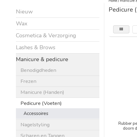
Home
/
Manicure &
Pedicure 
Nieuw
Wax
Cosmetica & Verzorging
Lashes & Brows
Manicure & pedicure
Benodigdheden
Frezen
Manicure (Handen)
Pedicure (Voeten)
Accessoires
Rubber ped
Nagelstyling
doorn 
Scharen en Tangen