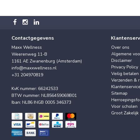
Contactgegevens
Klantenserv
Maxx Wellness
Over ons
Algemene voo
Weerenweg 11-B
Disclaimer
1161 AE Zwanenburg (Amsterdam)
Privacy Policy
info@maxxwellness.nl
Veilig betalen
+31 204970819
Verzenden & r
Klantenservic
KvK nummer: 66242533
Sitemap
BTW nummer: NL856459069B01
Herroepingsfo
Iban: NL86 INGB 0005 346373
Voor scholen
Groot Zakelijk