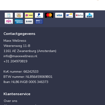
Contactgegevens
Maxx Wellness
Weerenweg 11-B
1161 AE Zwanenburg (Amsterdam)
info@maxxwellness.nl
+31 204970819
KvK nummer: 66242533
BTW nummer: NL856459069B01
Iban: NL86 INGB 0005 346373
Klantenservice
Over ons