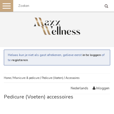
Toggle
navigation
Helaas kun je niet als gast afrekenen, gelieve eerst
in te loggen
of
te
registeren
.
Home
/
Manicure & pedicure
/
Pedicure (Voeten)
/
Accessoires
Inloggen
Nederlands
Pedicure (Voeten) accessoires