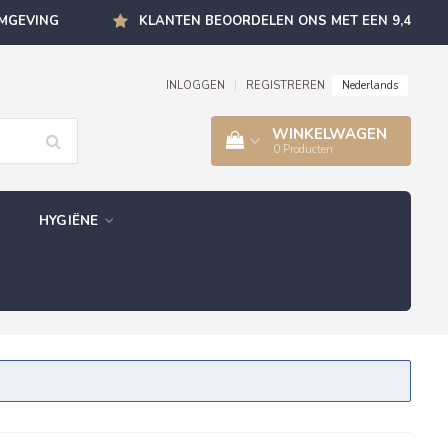
OMGEVING
KLANTEN BEOORDELEN ONS MET EEN 9,4
Nederlands
INLOGGEN
|
REGISTREREN
WINKELWAGEN
0
Producten
HYGIËNE