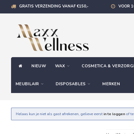
GRATIS VERZENDING VANAF €150,-
VOOR 1
NIEUW
WAX
COSMETICA & VERZOR
MEUBILAIR
DISPOSABLES
MERKEN
Helaas kun je niet als gast afrekenen, gelieve eerst
in te loggen
of t