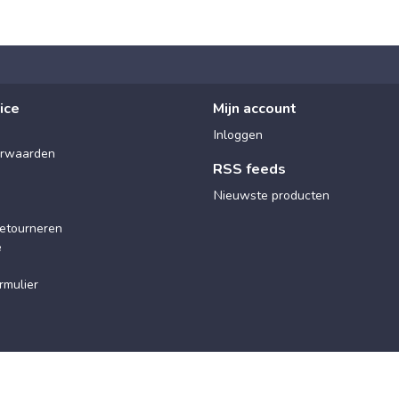
ice
Mijn account
Inloggen
rwaarden
RSS feeds
Nieuwste producten
etourneren
e
rmulier