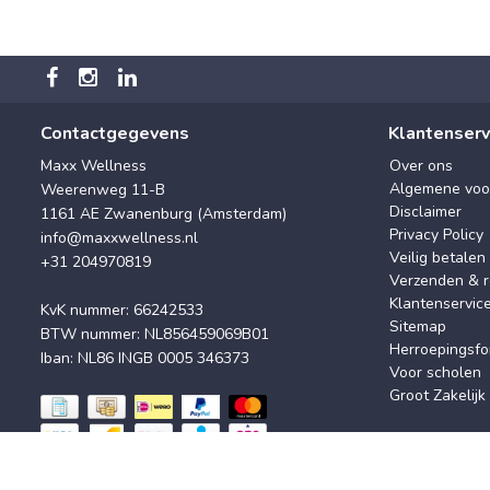
Contactgegevens
Klantenserv
Maxx Wellness
Over ons
Algemene voo
Weerenweg 11-B
Disclaimer
1161 AE Zwanenburg (Amsterdam)
Privacy Policy
info@maxxwellness.nl
Veilig betalen
+31 204970819
Verzenden & r
Klantenservic
KvK nummer: 66242533
Sitemap
BTW nummer: NL856459069B01
Herroepingsfo
Iban: NL86 INGB 0005 346373
Voor scholen
Groot Zakelijk