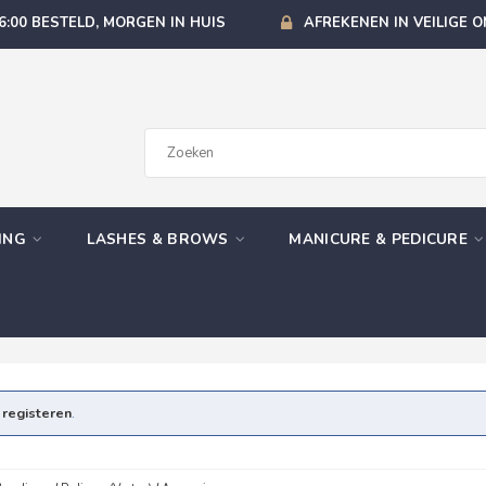
6:00 BESTELD, MORGEN IN HUIS
AFREKENEN IN VEILIGE 
GING
LASHES & BROWS
MANICURE & PEDICURE
e
registeren
.