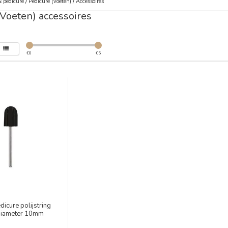
 pedicure
/
Pedicure (Voeten)
/
Accessoires
(Voeten) accessoires
€
0
€
5
icure polijstring
diameter 10mm