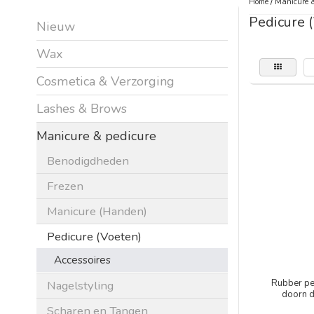
Home
/
Manicure &
Pedicure 
Nieuw
Wax
Cosmetica & Verzorging
Lashes & Brows
Manicure & pedicure
Benodigdheden
Frezen
Manicure (Handen)
Pedicure (Voeten)
Accessoires
Rubber ped
Nagelstyling
doorn 
Scharen en Tangen