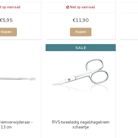
t op voorraad
Niet op voorraad
€5,95
€11,90
Kopen
Kopen
SALE
iemverwijderaar -
RVS tweeledig nagel/nagelriem
13 cm
schaartje