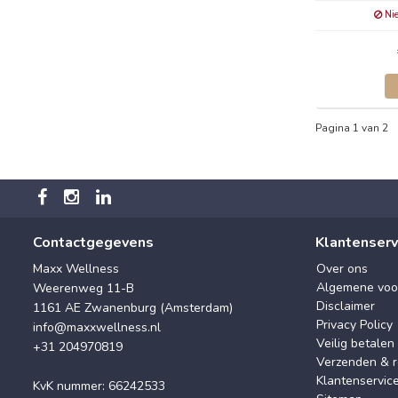
Nie
Pagina 1 van 2
Contactgegevens
Klantenserv
Maxx Wellness
Over ons
Algemene voo
Weerenweg 11-B
Disclaimer
1161 AE Zwanenburg (Amsterdam)
Privacy Policy
info@maxxwellness.nl
Veilig betalen
+31 204970819
Verzenden & r
Klantenservic
KvK nummer: 66242533