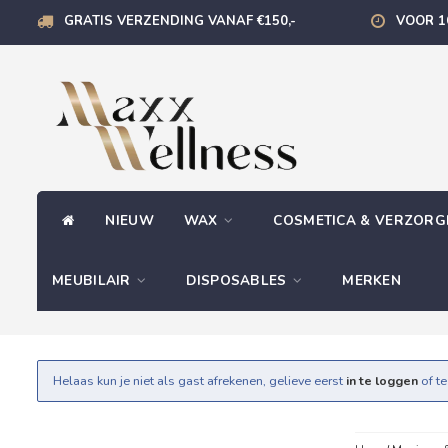
GRATIS VERZENDING VANAF €150,-
VOOR 1
NIEUW
WAX
COSMETICA & VERZOR
MEUBILAIR
DISPOSABLES
MERKEN
Helaas kun je niet als gast afrekenen, gelieve eerst
in te loggen
of t