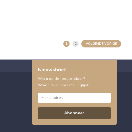
1
2
VOLGENDE VORIGE
Nieuwsbrief
Wilt u op de hoogte blijven?
Word lid van onze mailinglijst:
Abonneer