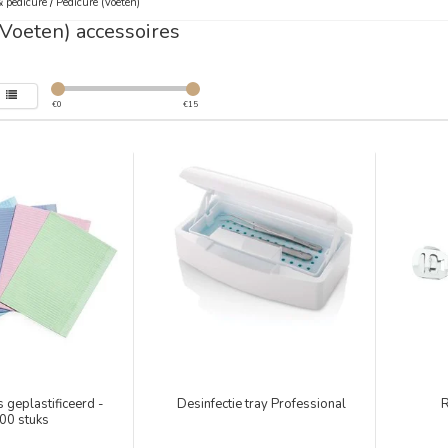
 pedicure
/
Pedicure (Voeten)
(Voeten) accessoires
€
0
€
15
 geplastificeerd -
Desinfectie tray Professional
R
00 stuks