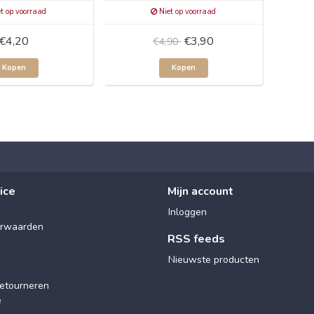
t op voorraad
Niet op voorraad
€4,20
€3,90
€4,90
Kopen
Kopen
ice
Mijn account
Inloggen
rwaarden
RSS feeds
Nieuwste producten
etourneren
e