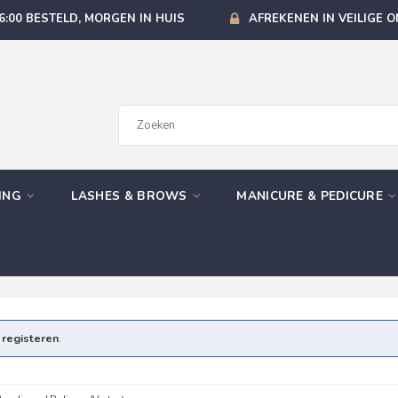
6:00 BESTELD, MORGEN IN HUIS
AFREKENEN IN VEILIGE 
GING
LASHES & BROWS
MANICURE & PEDICURE
e
registeren
.