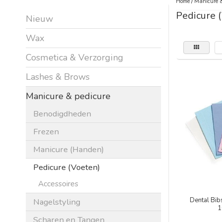
Home
/
Manicure &
Pedicure 
Nieuw
Wax
Cosmetica & Verzorging
Lashes & Brows
Manicure & pedicure
Benodigdheden
Frezen
Manicure (Handen)
Pedicure (Voeten)
Accessoires
Dental Bibs
Nagelstyling
1
Scharen en Tangen