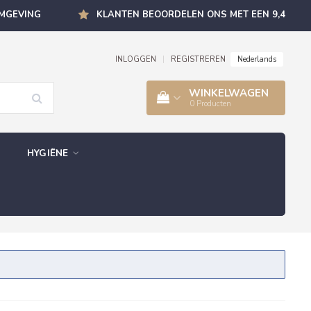
OMGEVING
KLANTEN BEOORDELEN ONS MET EEN 9,4
Nederlands
INLOGGEN
|
REGISTREREN
WINKELWAGEN
0
Producten
HYGIËNE