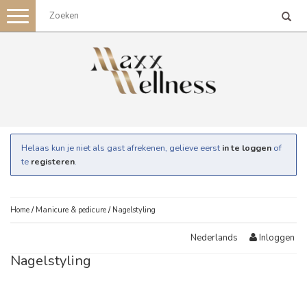
Toggle
navigation
Helaas kun je niet als gast afrekenen, gelieve eerst
in te loggen
of
te
registeren
.
Home
/
Manicure & pedicure
/
Nagelstyling
Inloggen
Nederlands
Nagelstyling