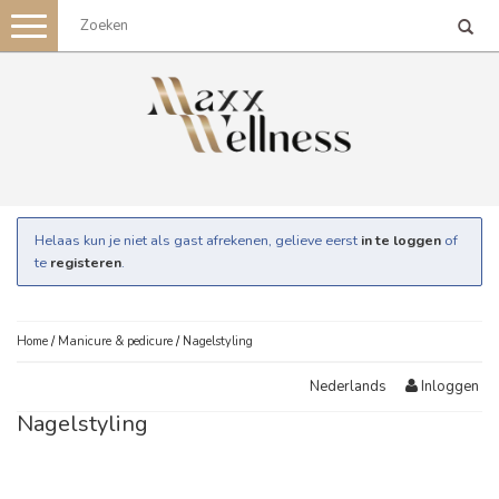
Toggle
navigation
Helaas kun je niet als gast afrekenen, gelieve eerst
in te loggen
of
te
registeren
.
Home
/
Manicure & pedicure
/
Nagelstyling
Inloggen
Nederlands
Nagelstyling