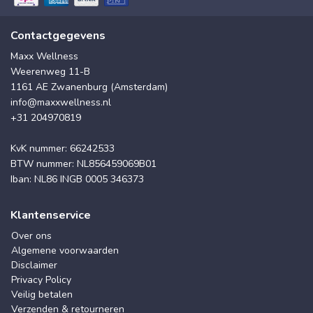
Contactgegevens
Maxx Wellness
Weerenweg 11-B
1161 AE Zwanenburg (Amsterdam)
info@maxxwellness.nl
+31 204970819
KvK nummer: 66242533
BTW nummer: NL856459069B01
Iban: NL86 INGB 0005 346373
Klantenservice
Over ons
Algemene voorwaarden
Disclaimer
Privacy Policy
Veilig betalen
Verzenden & retourneren