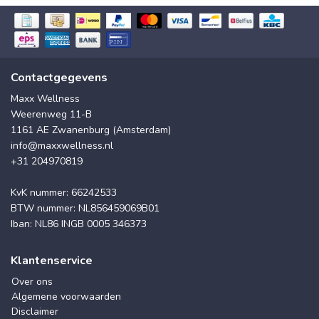
Contactgegevens
Maxx Wellness
Weerenweg 11-B
1161 AE Zwanenburg (Amsterdam)
info@maxxwellness.nl
+31 204970819
KvK nummer: 66242533
BTW nummer: NL856459069B01
Iban: NL86 INGB 0005 346373
Klantenservice
Over ons
Algemene voorwaarden
Disclaimer