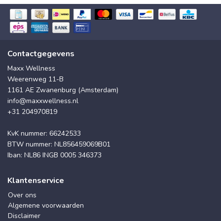
Contactgegevens
Maxx Wellness
Weerenweg 11-B
1161 AE Zwanenburg (Amsterdam)
info@maxxwellness.nl
+31 204970819
KvK nummer: 66242533
BTW nummer: NL856459069B01
Iban: NL86 INGB 0005 346373
Klantenservice
Over ons
Algemene voorwaarden
Disclaimer